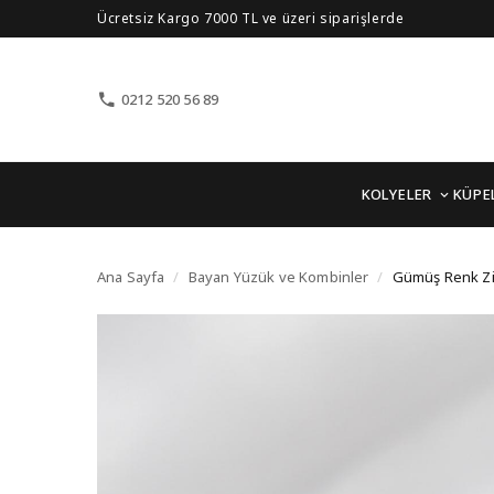
Ücretsiz Kargo 7000 TL ve üzeri siparişlerde
0212 520 56 89
KOLYELER
KÜPE
Gümüş Renk Zirkon Taş
Ana Sayfa
/
Bayan Yüzük ve Kombinler
/
Gümüş Renk Zi