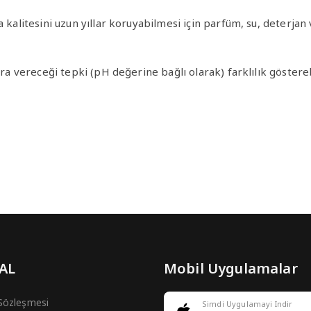
ma kalitesini uzun yıllar koruyabilmesi için parfüm, su, deter
ra vereceği tepki (pH değerine bağlı olarak) farklılık göstereb
 AL
Mobil Uygulamalar
 Sözleşmesi
Simdi Uygulamayi Indir