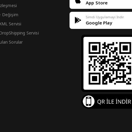
App Store
Sözleşmesi
e Değişim
Simdi Uygulamayi Indir
Google Play
 XML Servisi
 DropShipping Servisi
ulan Sorular