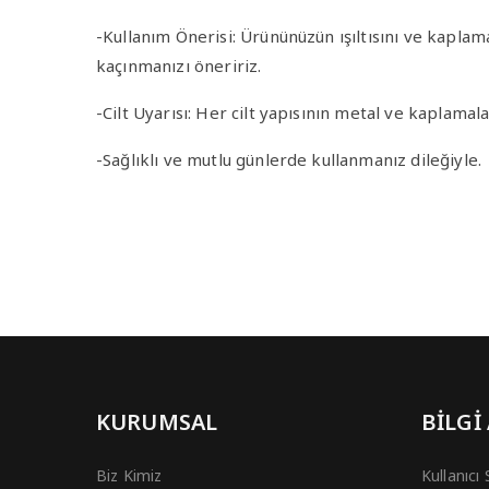
-Kullanım Önerisi
: Ürününüzün ışıltısını ve kapla
kaçınmanızı öneririz.
-Cilt Uyarısı
: Her cilt yapısının metal ve kaplamala
-Sağlıklı ve mutlu günlerde kullanmanız dileğiyle.
KURUMSAL
BİLGİ
Biz Kimiz
Kullanıcı