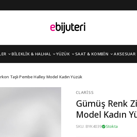
LER
BİLEKLİK & HALHAL
YÜZÜK
SAAT & KOMBİN
AKSESUAR
lı Pembe Halley Model
rkon Taşlı Pembe Halley Model Kadın Yüzük
CLARISS
Gümüş Renk Zi
Model Kadın Y
SKU: BYK4039
Stokta