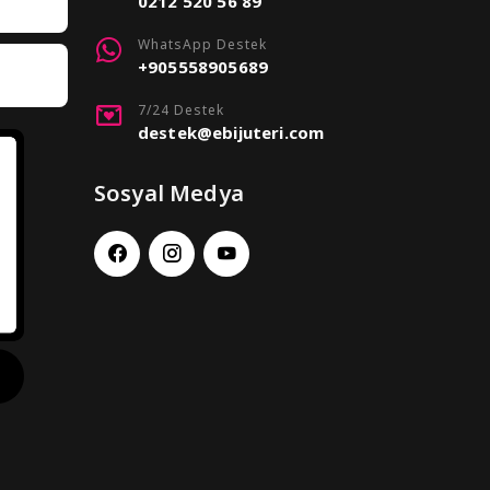
0212 520 56 89
WhatsApp Destek
+905558905689
7/24 Destek
destek@ebijuteri.com
Sosyal Medya