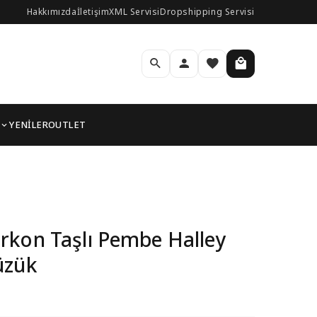
Hakkımızda
İletişim
XML Servisi
Dropshipping Servisi
YENİLER
OUTLET
 Kadın Yüzük
rkon Taşlı Pembe Halley
üzük