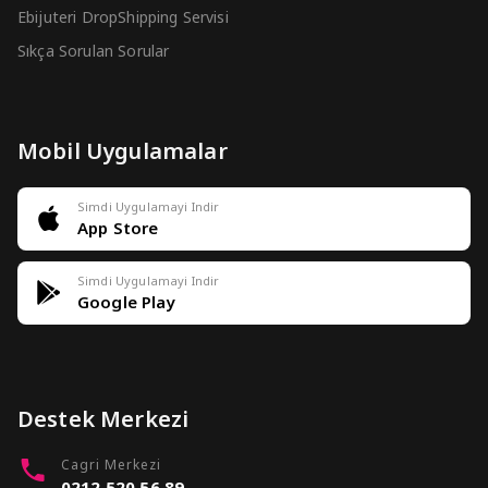
Ebijuteri DropShipping Servisi
Sıkça Sorulan Sorular
Mobil Uygulamalar
Simdi Uygulamayi Indir
App Store
Simdi Uygulamayi Indir
Google Play
Destek Merkezi
Cagri Merkezi
0212 520 56 89