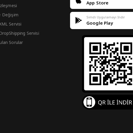
App Store
Sözleşmesi
e Değişim
Simdi Uygulamayi Indir
Google Play
 XML Servisi
 DropShipping Servisi
ulan Sorular