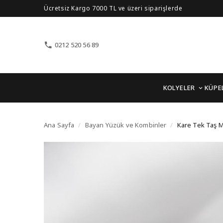
Ücretsiz Kargo 7000 TL ve üzeri siparişlerde
0212 520 56 89
KOLYELER
KÜPE
Kare Tek Taş Model Zi
Ana Sayfa
/
Bayan Yüzük ve Kombinler
/
Kare Tek Taş 