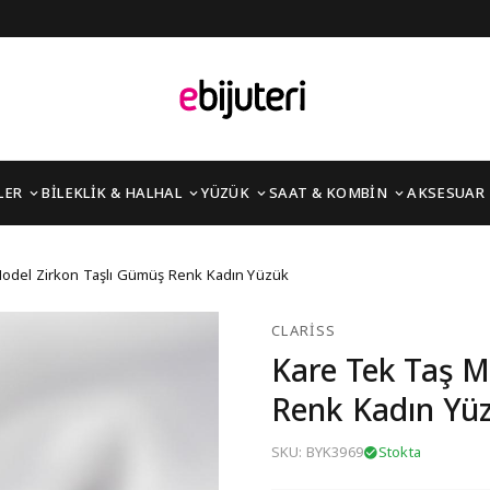
LER
BİLEKLİK & HALHAL
YÜZÜK
SAAT & KOMBİN
AKSESUAR
rkon Taşlı Gümüş Renk 
Model Zirkon Taşlı Gümüş Renk Kadın Yüzük
CLARISS
Kare Tek Taş M
Renk Kadın Yü
SKU: BYK3969
Stokta