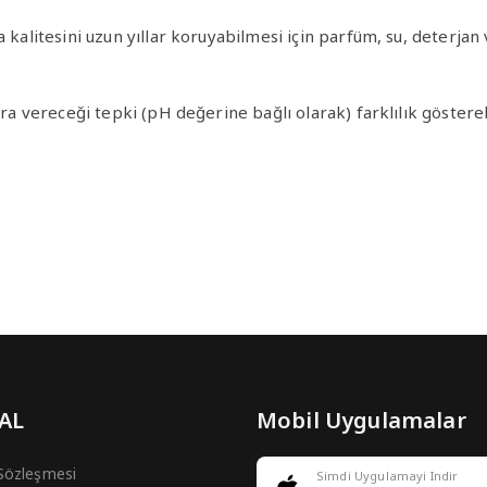
ma kalitesini uzun yıllar koruyabilmesi için parfüm, su, deter
ra vereceği tepki (pH değerine bağlı olarak) farklılık göstereb
 AL
Mobil Uygulamalar
 Sözleşmesi
Simdi Uygulamayi Indir