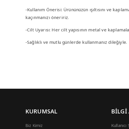
-Kullanım Önerisi
: Ürününüzün ışıltısını ve kapla
kaçınmanızı öneririz.
-Cilt Uyarısı
: Her cilt yapısının metal ve kaplamala
-Sağlıklı ve mutlu günlerde kullanmanız dileğiyle.
KURUMSAL
BİLGİ
Biz Kimiz
Kullanıcı