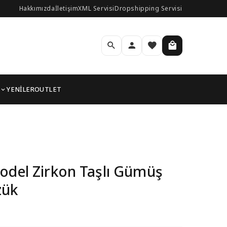
Hakkımızda
İletişim
XML Servisi
Dropshipping Servisi
YENİLER
OUTLET
Kadın Yüzük
odel Zirkon Taşlı Gümüş
zük