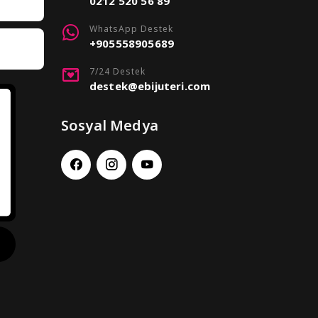
0212 520 56 89
WhatsApp Destek
+905558905689
7/24 Destek
destek@ebijuteri.com
Sosyal Medya