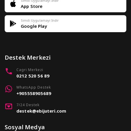
Simdi Uygulamayi Indir
App Store
Simdi Uygulamayi Indir
Google Play
Destek Merkezi
Cagri Merkezi
0212 520 56 89
WhatsApp Destek
+905558905689
7/24 Destek
destek@ebijuteri.com
Sosyal Medya