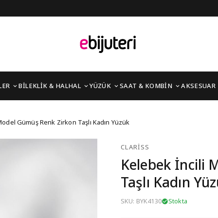
LER
BİLEKLİK & HALHAL
YÜZÜK
SAAT & KOMBİN
AKSESUAR
ümüş Renk Zirkon Taşlı
 Model Gümüş Renk Zirkon Taşlı Kadın Yüzük
CLARISS
Kelebek İncili
Taşlı Kadın Yü
SKU: BYK4130
Stokta