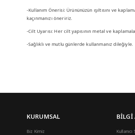
-Kullanım Önerisi
: Ürününüzün ışıltısını ve kapla
kaçınmanızı öneririz.
-Cilt Uyarısı
: Her cilt yapısının metal ve kaplamala
-Sağlıklı ve mutlu günlerde kullanmanız dileğiyle.
KURUMSAL
BİLGİ
Biz Kimiz
Kullanıcı