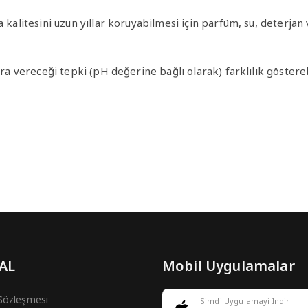
ma kalitesini uzun yıllar koruyabilmesi için parfüm, su, deter
ra vereceği tepki (pH değerine bağlı olarak) farklılık göstereb
 AL
Mobil Uygulamalar
 Sözleşmesi
Simdi Uygulamayi Indir