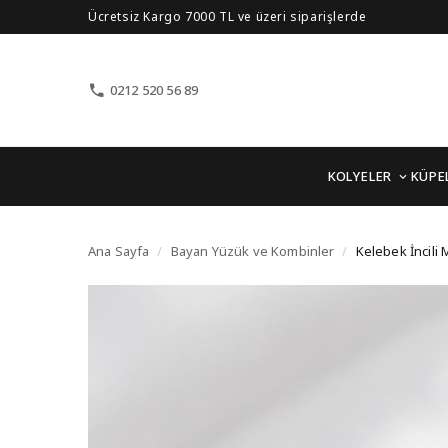
Ücretsiz Kargo 7000 TL ve üzeri siparişlerde
0212 520 56 89
KOLYELER
KÜPE
Kelebek İncili Model G
Ana Sayfa
/
Bayan Yüzük ve Kombinler
/
Kelebek İncili