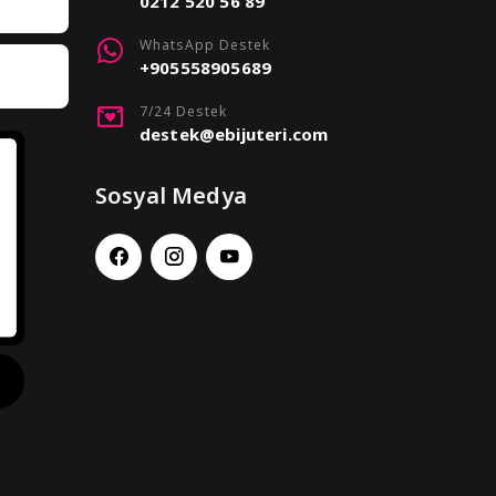
0212 520 56 89
WhatsApp Destek
+905558905689
7/24 Destek
destek@ebijuteri.com
Sosyal Medya