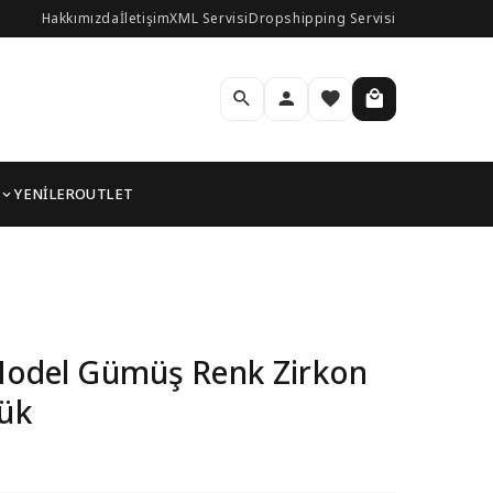
Hakkımızda
İletişim
XML Servisi
Dropshipping Servisi
YENİLER
OUTLET
 Kadın Yüzük
 Model Gümüş Renk Zirkon
zük