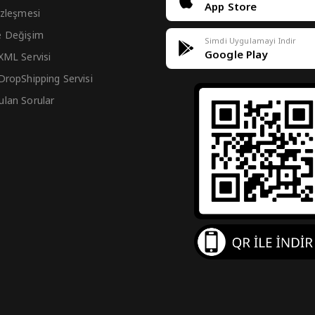
App Store
Sözleşmesi
e Değişim
Simdi Uygulamayi Indir
Google Play
 XML Servisi
 DropShipping Servisi
ulan Sorular