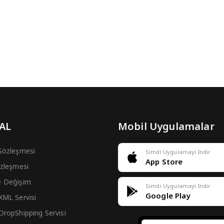
 AL
Mobil Uygulamalar
 Sözleşmesi
Simdi Uygulamayi Indir
App Store
Sözleşmesi
e Değişim
Simdi Uygulamayi Indir
Google Play
 XML Servisi
 DropShipping Servisi