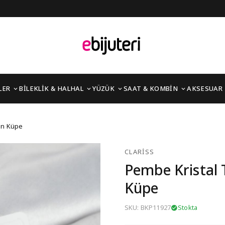
LER
BİLEKLİK & HALHAL
YÜZÜK
SAAT & KOMBİN
AKSESUAR
tus Model Kadın Küpe
dın Küpe
CLARISS
Pembe Kristal 
Küpe
SKU: BKP11927
Stokta