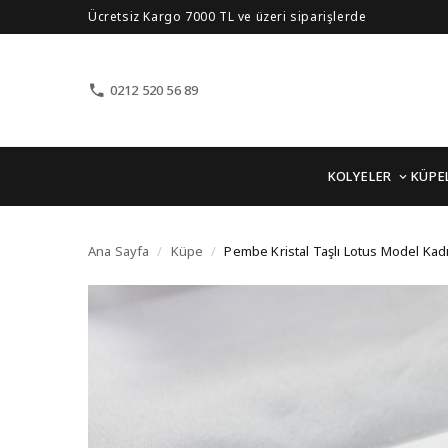
Ücretsiz Kargo 7000 TL ve üzeri siparişlerde
0212 520 56 89
KOLYELER
KÜPE
Pembe Kristal Taşlı Lo
Ana Sayfa
/
Küpe
/
Pembe Kristal Taşlı Lotus Model Ka