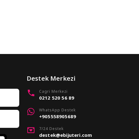
Destek Merkezi
Cagri Merkezi
0212 520 56 89
WhatsApp Destek
+905558905689
7/24 Destek
destek@ebijuteri.com