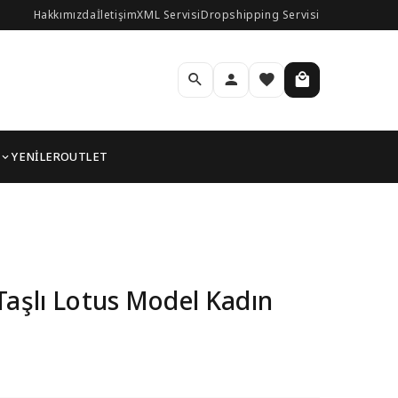
Hakkımızda
İletişim
XML Servisi
Dropshipping Servisi
YENİLER
OUTLET
Taşlı Lotus Model Kadın