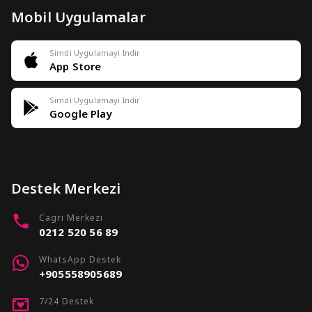
Mobil Uygulamalar
Simdi Uygulamayi Indir
App Store
Simdi Uygulamayi Indir
Google Play
Destek Merkezi
Cagri Merkezi
0212 520 56 89
WhatsApp Destek
+905558905689
7/24 Destek