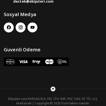
destek@ebijuteri.com
Sosyal Medya
Guvenli Odeme
Ebijuteri.com KARSAG ELK. HİZ. İTH. İHR. PAZ. SAN. VE TİC. A.Ş.
Markasıdır | Copyright © 2020 Tüm hakları saklıdır.