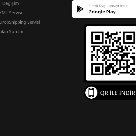
e Değişim
Simdi Uygulamayi Indir
Google Play
 XML Servisi
 DropShipping Servisi
ulan Sorular