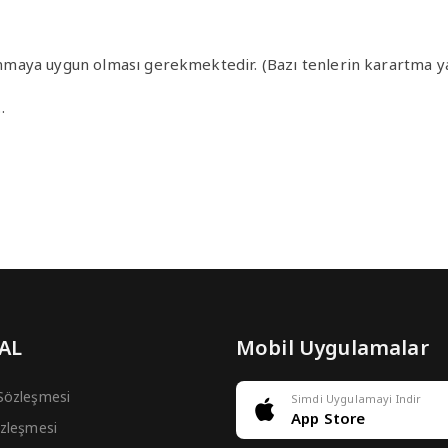
llanmaya uygun olması gerekmektedir. (Bazı tenlerin karartma y
…
 AL
Mobil Uygulamalar
 Sözleşmesi
Simdi Uygulamayi Indir
App Store
Sözleşmesi