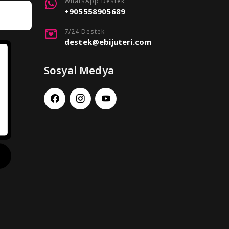
WhatsApp Destek
+905558905689
7/24 Destek
destek@ebijuteri.com
Sosyal Medya