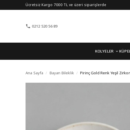
Ücretsiz Kargo 7000 TL ve üzeri siparişlerde
0212 520 56 89
KOLYELER
KÜPE
Pirinç Gold Renk Yeşil 
Ana Sayfa
/
Bayan Bileklik
/
Pirinç Gold Renk Yeşil Zirko