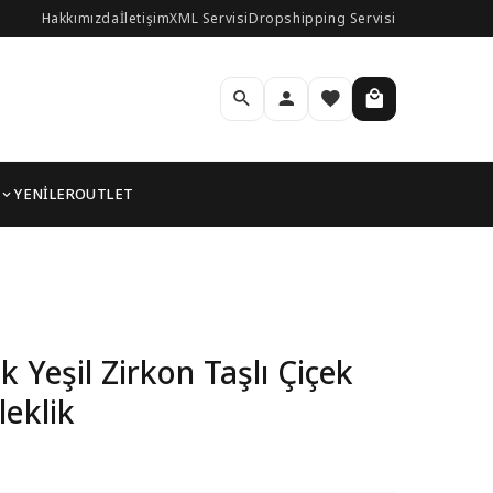
Hakkımızda
İletişim
XML Servisi
Dropshipping Servisi
YENİLER
OUTLET
 Kadın Bileklik
k Yeşil Zirkon Taşlı Çiçek
leklik