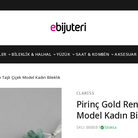
LER
BİLEKLİK & HALHAL
YÜZÜK
SAAT & KOMBİN
AKSESUAR
Zirkon Taşlı Çiçek Model
n Taşlı Çiçek Model Kadın Bileklik
CLARISS
Pirinç Gold Ren
Model Kadın Bi
SKU: BB8581
Stokta