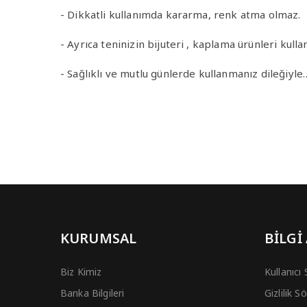
- Dikkatli kullanımda kararma, renk atma olmaz.
- Ayrıca teninizin bijuteri , kaplama ürünleri ku
- Sağlıklı ve mutlu günlerde kullanmanız dileğiyle
KURUMSAL
BİLGİ
Biz Kimiz
Kullanıcı
Banka Bilgileri
Gizlilik 