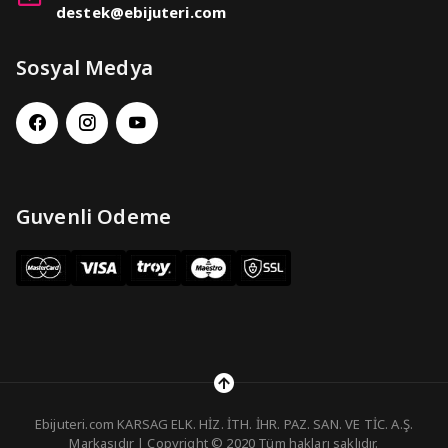
destek@ebijuteri.com
Sosyal Medya
Guvenli Odeme
Ebijuteri.com KARSAG ELK. HİZ. İTH. İHR. PAZ. SAN. VE TİC. A.Ş.
Markasıdır | Copyright © 2020 Tüm hakları saklıdır.