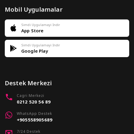
Mobil Uygulamalar
Simdi Uygulamayi Indir
App Store
Simdi Uygulamayi Indir
Google Play
Destek Merkezi
Cagri Merkezi
0212 520 56 89
WhatsApp Destek
+905558905689
7/24 Destek