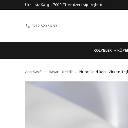
Ücretsiz Kargo 7000 TL ve üzeri siparişlerde
0212 520 56 89
KOLYELER
KÜPE
Pirinç Gold Renk Zirkon
Ana Sayfa
/
Bayan Bileklik
/
Pirinç Gold Renk Zirkon Taşlı