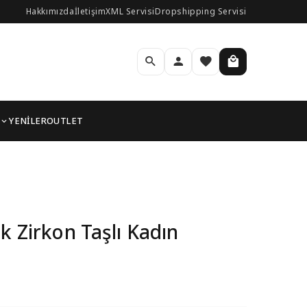
Hakkımızda
İletişim
XML Servisi
Dropshipping Servisi
YENİLER
OUTLET
k Zirkon Taşlı Kadın