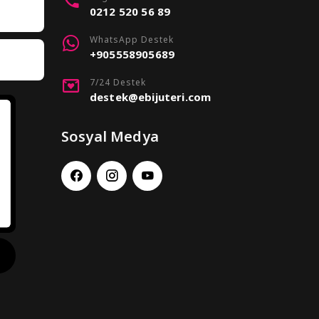
0212 520 56 89
WhatsApp Destek
+905558905689
7/24 Destek
destek@ebijuteri.com
Sosyal Medya