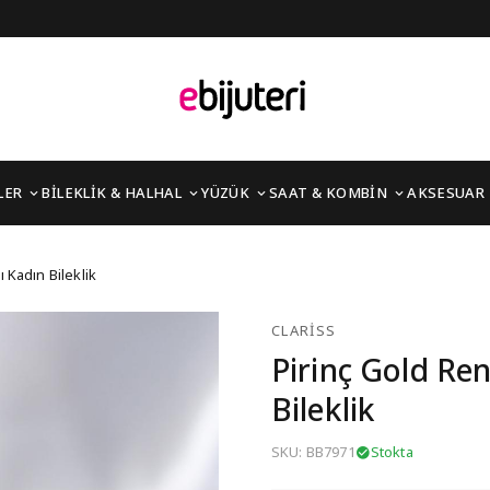
LER
BİLEKLİK & HALHAL
YÜZÜK
SAAT & KOMBİN
AKSESUAR
 Taşlı Kadın Bileklik
 Kadın Bileklik
CLARISS
Pirinç Gold Ren
Bileklik
SKU: BB7971
Stokta