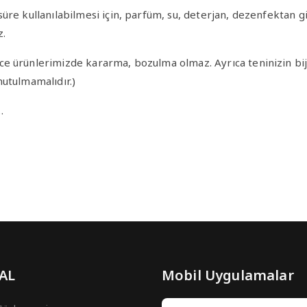
re kullanılabilmesi için, parfüm, su, deterjan, dezenfektan gi
z.
e ürünlerimizde kararma, bozulma olmaz. Ayrıca teninizin bij
nutulmamalıdır.)
…
 AL
Mobil Uygulamalar