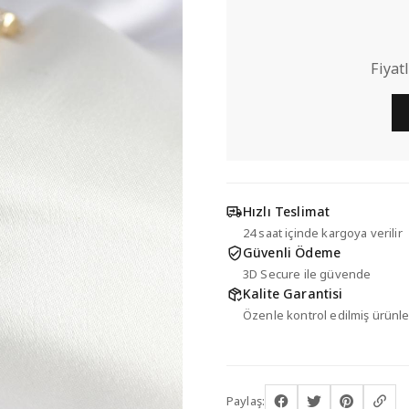
Fiyat
Hızlı Teslimat
24 saat içinde kargoya verilir
Güvenli Ödeme
3D Secure ile güvende
Kalite Garantisi
Özenle kontrol edilmiş ürünle
Paylaş: