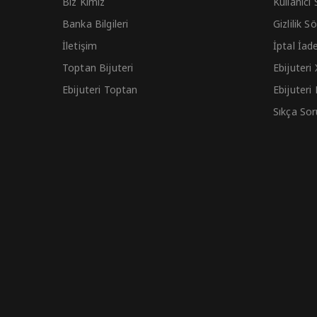
Biz Kimiz
Kullanıcı
Banka Bilgileri
Gizlilik 
İletişim
İptal İad
Toptan Bijuteri
Ebijuteri
Ebijuteri Toptan
Ebijuteri
Sıkça Sor