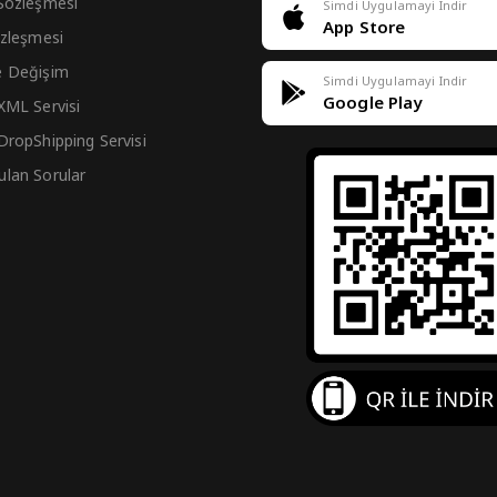
 Sözleşmesi
Simdi Uygulamayi Indir
App Store
Sözleşmesi
e Değişim
Simdi Uygulamayi Indir
Google Play
 XML Servisi
 DropShipping Servisi
ulan Sorular