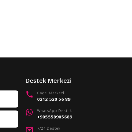
Destek Merkezi
Cagri Merkezi
0212 520 56 89
WhatsApp Destek
+905558905689
7/24 Destek