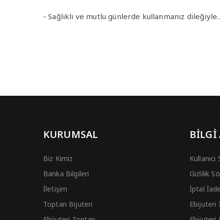
- Sağlıklı ve mutlu günlerde kullanmanız dileğiyle
KURUMSAL
BİLGİ
Biz Kimiz
Kullanıcı
Banka Bilgileri
Gizlilik 
İletişim
İptal İad
Toptan Bijuteri
Ebijuteri
Ebijuteri Toptan
Ebijuteri