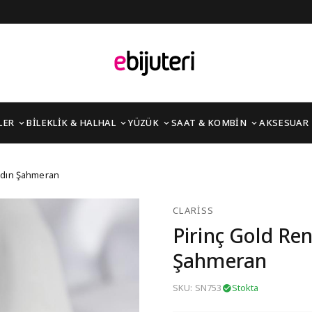
LER
BİLEKLİK & HALHAL
YÜZÜK
SAAT & KOMBİN
AKSESUAR
n Taşlı Kadın Şahmeran
Kadın Şahmeran
CLARISS
Pirinç Gold Ren
Şahmeran
SKU: SN753
Stokta