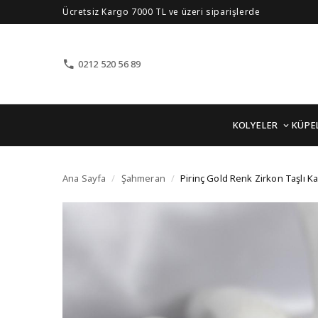
Ücretsiz Kargo 7000 TL ve üzeri siparişlerde
0212 520 56 89
KOLYELER
KÜPE
Pirinç Gold Renk Zirko
Ana Sayfa
/
Şahmeran
/
Pirinç Gold Renk Zirkon Taşlı 