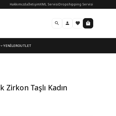
Hakkımızda
İletişim
XML Servisi
Dropshipping Servisi
YENİLER
OUTLET
k Zirkon Taşlı Kadın