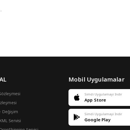
…
 AL
Mobil Uygulamalar
 Sözleşmesi
Simdi Uygulamayi Indir
App Store
Sözleşmesi
e Değişim
Simdi Uygulamayi Indir
Google Play
 XML Servisi
 DropShipping Servisi