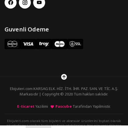
Guvenli Odeme
Ebijuteri.com KARSAG ELK. HİZ. İTH. İHR. PAZ. SAN. VE TİC. A.Ş.
Markasıdır | Copyright © 2020 Tüm hakları saklıdır.
E-ticaret
Yazilimi
Pascube
Tarafindan Yapilmistir.
Ebijuteri.com olarak tüm bijuteri ve aksesuar ürünlerini toptan olarak
oturduğunuz yerden hemen tedarik edebilirsiniz. Her gün yeni eklenen