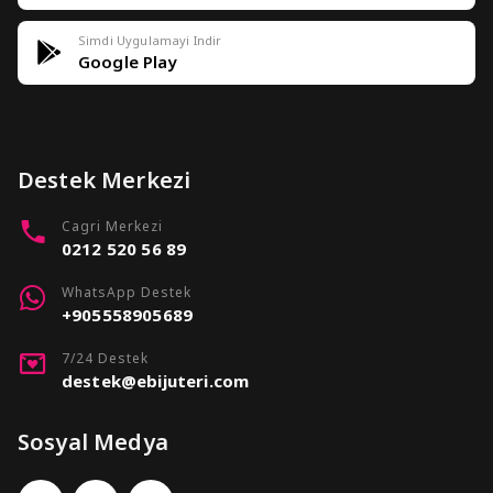
Simdi Uygulamayi Indir
Google Play
Destek Merkezi
Cagri Merkezi
0212 520 56 89
WhatsApp Destek
+905558905689
7/24 Destek
destek@ebijuteri.com
Sosyal Medya