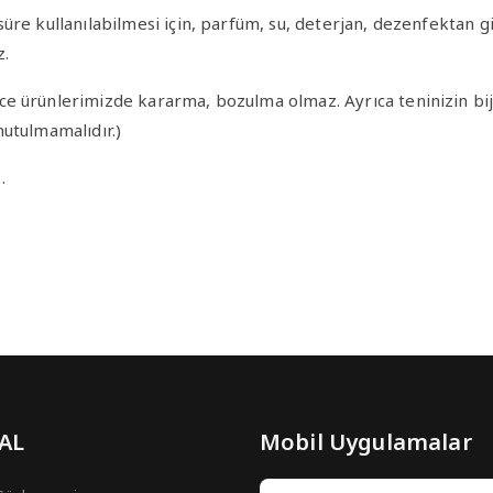
re kullanılabilmesi için, parfüm, su, deterjan, dezenfektan gi
z.
e ürünlerimizde kararma, bozulma olmaz. Ayrıca teninizin bij
nutulmamalıdır.)
…
 AL
Mobil Uygulamalar