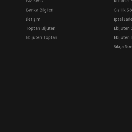
Biz Kimiz
Kullanıcı
Banka Bilgileri
Gizlilik 
İletişim
İptal İad
Toptan Bijuteri
Ebijuteri
Ebijuteri Toptan
Ebijuteri
Sıkça Sor