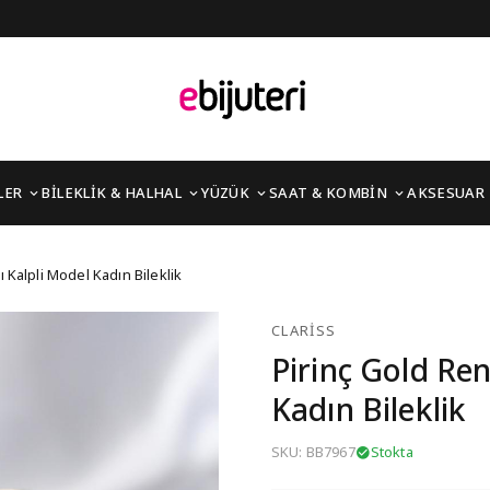
LER
BİLEKLİK & HALHAL
YÜZÜK
SAAT & KOMBİN
AKSESUAR
 Taşlı Kalpli Model Kadı
ı Kalpli Model Kadın Bileklik
CLARISS
Pirinç Gold Ren
Kadın Bileklik
SKU: BB7967
Stokta