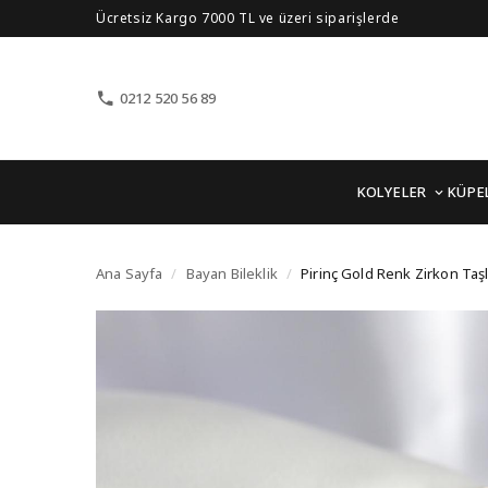
Ücretsiz Kargo 7000 TL ve üzeri siparişlerde
0212 520 56 89
KOLYELER
KÜPE
Pirinç Gold Renk Zirkon
Ana Sayfa
/
Bayan Bileklik
/
Pirinç Gold Renk Zirkon Taşl