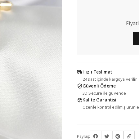
Fiyat
Hızlı Teslimat
24 saat içinde kargoya verilir
Güvenli Ödeme
3D Secure ile güvende
Kalite Garantisi
Özenle kontrol edilmiş ürünle
Paylaş: