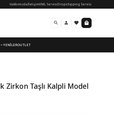
Hakkımızda
İletişim
XML Servisi
Dropshipping Servisi
YENİLER
OUTLET
n Bileklik
k Zirkon Taşlı Kalpli Model