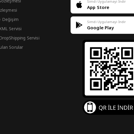
 Sözleşmesi
Simdi Uygulamayi Indir
App Store
Sözleşmesi
e Değişim
Simdi Uygulamayi Indir
Google Play
 XML Servisi
 DropShipping Servisi
ulan Sorular