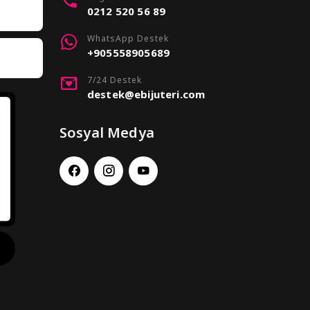
0212 520 56 89
WhatsApp Destek
+905558905689
7/24 Destek
destek@ebijuteri.com
Sosyal Medya