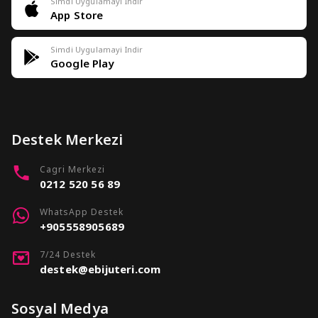
Simdi Uygulamayi Indir
App Store
Simdi Uygulamayi Indir
Google Play
Destek Merkezi
Cagri Merkezi
0212 520 56 89
WhatsApp Destek
+905558905689
7/24 Destek
destek@ebijuteri.com
Sosyal Medya