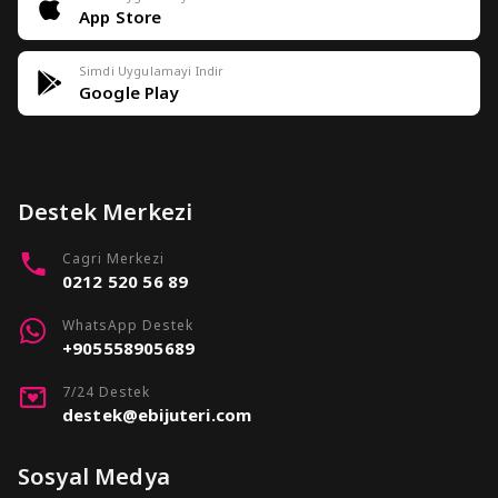
App Store
Simdi Uygulamayi Indir
Google Play
Destek Merkezi
Cagri Merkezi
0212 520 56 89
WhatsApp Destek
+905558905689
7/24 Destek
destek@ebijuteri.com
Sosyal Medya