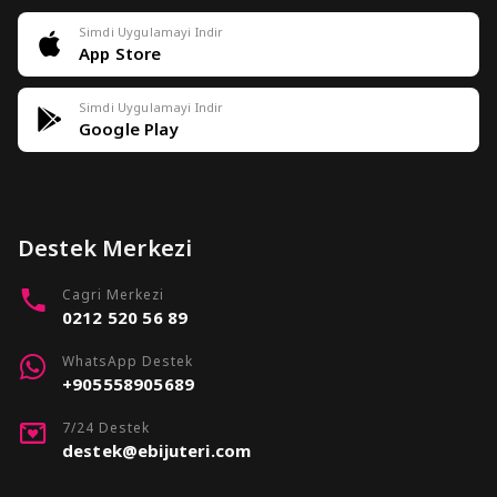
Simdi Uygulamayi Indir
App Store
Simdi Uygulamayi Indir
Google Play
Destek Merkezi
Cagri Merkezi
0212 520 56 89
WhatsApp Destek
+905558905689
7/24 Destek
destek@ebijuteri.com