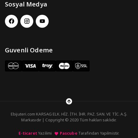
Sosyal Medya
Guvenli Odeme
Ebijuteri.com KARSAG ELK. HİZ. İTH. İHR. PAZ. SAN. VE TİC. A.Ş.
Markasıdır | Copyright © 2020 Tüm hakları saklıdır.
E-ticaret
Yazilimi
Pascube
Tarafindan Yapilmistir.