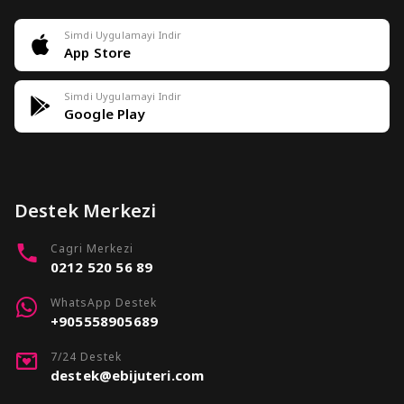
Simdi Uygulamayi Indir
App Store
Simdi Uygulamayi Indir
Google Play
Destek Merkezi
Cagri Merkezi
0212 520 56 89
WhatsApp Destek
+905558905689
7/24 Destek
destek@ebijuteri.com