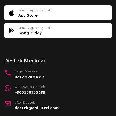
Simdi Uygulamayi Indir
App Store
Simdi Uygulamayi Indir
Google Play
Destek Merkezi
Cagri Merkezi
0212 520 56 89
WhatsApp Destek
+905558905689
7/24 Destek
destek@ebijuteri.com