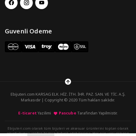
Guvenli Odeme
Ebijuteri.com KARSAG ELK. HİZ. İTH. İHR. PAZ. SAN. VE TİC. A.Ş.
Markasıdır | Copyright © 2020 Tüm hakları saklıdır.
E-ticaret
Yazilimi
Pascube
Tarafindan Yapilmistir.
Ebijuteri.com olarak tüm bijuteri ve aksesuar ürünlerini toptan olarak
oturduğunuz yerden hemen tedarik edebilirsiniz. Her gün yeni eklenen