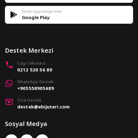
Simdi Uygulamayi Indir
Google Play
Destek Merkezi
Cagri Merkezi
0212 520 56 89
WhatsApp Destek
+905558905689
7/24 Destek
destek@ebijuteri.com
Sosyal Medya