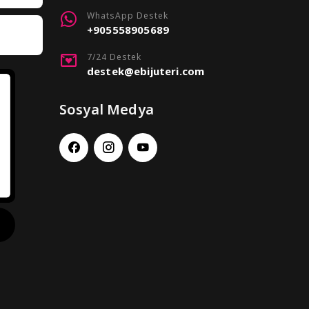
WhatsApp Destek
+905558905689
7/24 Destek
destek@ebijuteri.com
Sosyal Medya