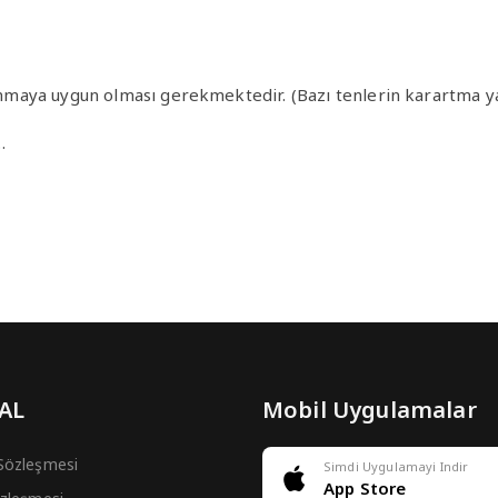
llanmaya uygun olması gerekmektedir. (Bazı tenlerin karartma y
…
 AL
Mobil Uygulamalar
 Sözleşmesi
Simdi Uygulamayi Indir
App Store