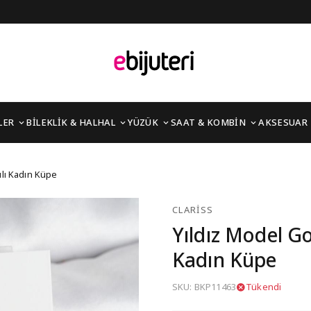
LER
BİLEKLİK & HALHAL
YÜZÜK
SAAT & KOMBİN
AKSESUAR
Pirinç Sallantılı Kadın
ılı Kadın Küpe
CLARISS
Yıldız Model Go
Kadın Küpe
SKU: BKP11463
Tükendi