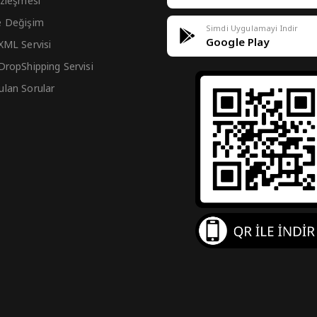
Sözleşmesi
e Değişim
Simdi Uygulamayi Indir
Google Play
 XML Servisi
 DropShipping Servisi
ulan Sorular