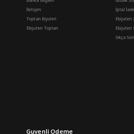
Banka Bilgileri
Gizlilik 
İletişim
İptal İad
Toptan Bijuteri
Ebijuteri
Ebijuteri Toptan
Ebijuteri
Sıkça Sor
Guvenli Odeme