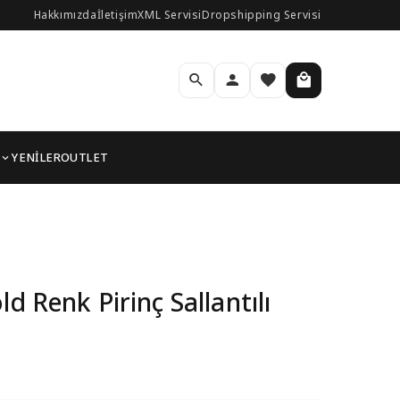
Hakkımızda
İletişim
XML Servisi
Dropshipping Servisi
YENİLER
OUTLET
 Küpe
ld Renk Pirinç Sallantılı