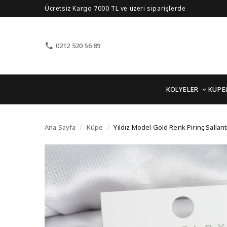
Ücretsiz Kargo 7000 TL ve üzeri siparişlerde
0212 520 56 89
KOLYELER
KÜPE
Yıldız Model Gold Renk 
Ana Sayfa
/
Küpe
/
Yıldız Model Gold Renk Pirinç Sallant